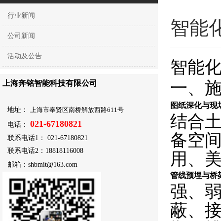
行业新闻
智能
公司新闻
活动及公告
智能
一、
上海奔铭智能科技有限公司
图纸深化与现
地址：
上海市奉贤区南桥解放西路611号
结合
021-67180821
电话：
备空
联系电话1：
021-67180821
联系电话2：18818116008
用、
邮箱：shbmit@163.com
管线预埋与桥
强、
蔽、